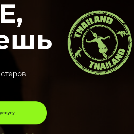
Е,
аешь
астеров
услугу